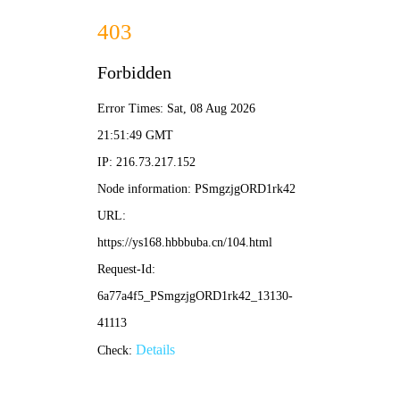
尾巴漫画
🔍
☰
🍂 首页 > 动漫 > 正在热播
🏆 灰白热度榜 · 本周飙升
鬼灭之刃
进
海贼王
无限列车
🥇
🥈
🥉
人
篇
🔥 1658.3w
🔥 1
葬送的芙莉莲
⭐ 9.8
🔥 1621.7w
⭐ 9
⭐ 9.6
平淡时光 治愈之旅
⚡立即追番
‹
›